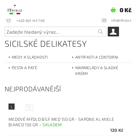
0 Kč
info@itfud.cz
+420 605 145 708
SICILSKÉ DELIKATESY
MEDY A SLADKOSTI
ANTIPASTI A CONTORNI
PESTA A PATÉ
MARMELÁDY A SLADKÉ
KRÉMY
NEJPRODÁVANĚJŠÍ
1.
MEDOVÉ MÝDLO BÍLÝ MED 150 GR - SAPONE AL MIELE
BIANCO 150 GR
–
SKLADEM
120 Kč