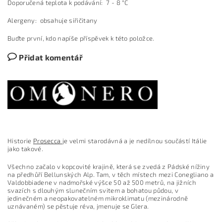
Doporučená teplota k podávání: 7 - 8 °C
Alergeny: obsahuje siřičitany
Buďte první, kdo napíše příspěvek k této položce.
Přidat komentář
Historie
Prosecca
je velmi starodávná a je nedílnou součástí Itálie
jako takové.
Všechno začalo v kopcovité krajině, která se zvedá z Pádské nížiny
na předhůří Bellunských Alp. Tam, v těch místech mezi Conegliano a
Valdobbiadene v nadmořské výšce 50 až 500 metrů, na jižních
svazích s dlouhým slunečním svitem a bohatou půdou, v
jedinečném a neopakovatelném mikroklimatu (mezinárodně
uznávaném) se pěstuje réva, jmenuje se Glera.