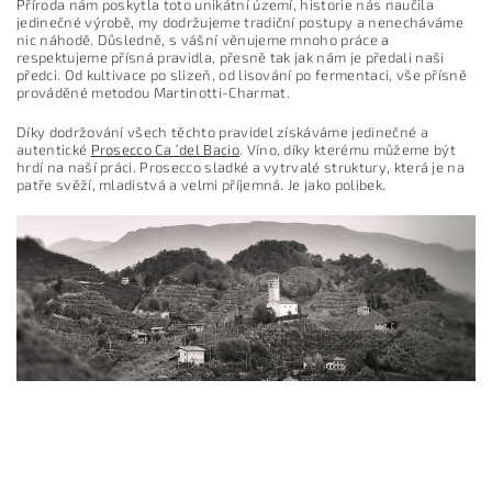
Příroda nám poskytla toto unikátní území, historie nás naučila
jedinečné výrobě, my dodržujeme tradiční postupy a nenecháváme
nic náhodě. Důsledně, s vášní věnujeme mnoho práce a
respektujeme přísná pravidla, přesně tak jak nám je předali naši
předci. Od kultivace po slizeň, od lisování po fermentaci, vše přísně
prováděné metodou Martinotti-Charmat.
Díky dodržování všech těchto pravidel získáváme jedinečné a
autentické
Prosecco Ca ´ del Bacio
. Víno, díky kterému můžeme být
hrdí na naší práci. Prosecco sladké a vytrvalé struktury, která je na
patře svěží, mladistvá a velmi příjemná. Je jako polibek.