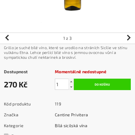
1
z 3
Grillo je suché bílé víno, které se urodilo na stráních Sicílie ve stínu
vulkánu Etna. Lehce perlící bílé víno s jemnou ovocnou vůní a
sympatickou chutí nektarinek a broskví.
Dostupnost
Momentálně nedostupné
270 Kč
Kód produktu
119
Značka
Cantine Privitera
Kategorie
Bílá sicilská vína