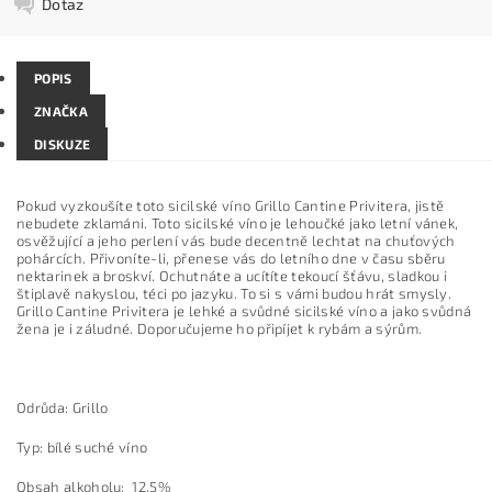
Dotaz
POPIS
ZNAČKA
DISKUZE
Pokud vyzkoušíte toto sicilské víno Grillo Cantine Privitera, jistě
nebudete zklamáni. Toto sicilské víno je lehoučké jako letní vánek,
osvěžující a jeho perlení vás bude decentně lechtat na chuťových
pohárcích. Přivoníte-li, přenese vás do letního dne v času sběru
nektarinek a broskví. Ochutnáte a ucítíte tekoucí šťávu, sladkou i
štiplavě nakyslou, téci po jazyku. To si s vámi budou hrát smysly.
Grillo Cantine Privitera je lehké a svůdné sicilské víno a jako svůdná
žena je i záludné. Doporučujeme ho připíjet k rybám a sýrům.
Odrůda: Grillo
Typ: bílé suché víno
Obsah alkoholu: 12,5%