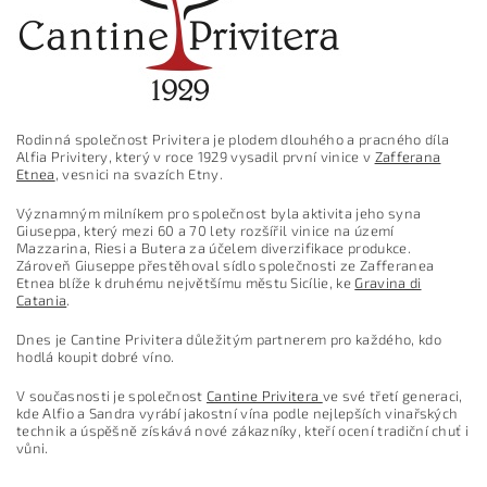
Rodinná společnost Privitera je plodem dlouhého a pracného díla
Alfia Privitery, který v roce 1929 vysadil první vinice v
Zafferana
Etnea
, vesnici na svazích Etny.
Významným milníkem pro společnost byla aktivita jeho syna
Giuseppa, který mezi 60 a 70 lety rozšířil vinice na území
Mazzarina, Riesi a Butera za účelem diverzifikace produkce.
Zároveň Giuseppe přestěhoval sídlo společnosti ze Zafferanea
Etnea blíže k druhému největšímu městu Sicílie, ke
Gravina di
Catania
.
Dnes je Cantine Privitera důležitým partnerem pro každého, kdo
hodlá koupit dobré víno.
V současnosti je společnost
Cantine Privitera
ve své třetí generaci,
kde Alfio a Sandra vyrábí jakostní vína podle nejlepších vinařských
technik a úspěšně získává nové zákazníky, kteří ocení tradiční chuť i
vůni.