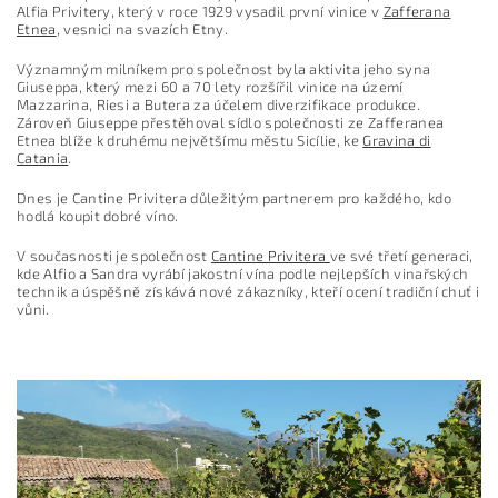
Alfia Privitery, který v roce 1929 vysadil první vinice v
Zafferana
Etnea
, vesnici na svazích Etny.
Významným milníkem pro společnost byla aktivita jeho syna
Giuseppa, který mezi 60 a 70 lety rozšířil vinice na území
Mazzarina, Riesi a Butera za účelem diverzifikace produkce.
Zároveň Giuseppe přestěhoval sídlo společnosti ze Zafferanea
Etnea blíže k druhému největšímu městu Sicílie, ke
Gravina di
Catania
.
Dnes je Cantine Privitera důležitým partnerem pro každého, kdo
hodlá koupit dobré víno.
V současnosti je společnost
Cantine Privitera
ve své třetí generaci,
kde Alfio a Sandra vyrábí jakostní vína podle nejlepších vinařských
technik a úspěšně získává nové zákazníky, kteří ocení tradiční chuť i
vůni.