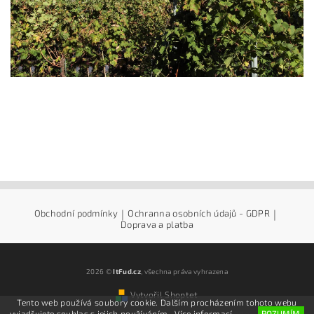
Obchodní podmínky
|
Ochranna osobních údajů - GDPR
|
Doprava a platba
2026 ©
ItFud.cz
, všechna práva vyhrazena
Vytvořil Shoptet
Tento web používá soubory cookie. Dalším procházením tohoto webu
vyjadřujete souhlas s jejich používáním.. Více informací
zde
.
ROZUMÍM