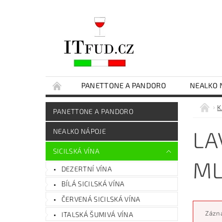
PANETTONE A PANDORO
NEALKO 
ČOKOLÁDY
EXTRA PANENSKÝ OLIVOVÝ O
K
PANETTONE A PANDORO
SICILSKÉ DELIKATESY
DÁRKOVÉ BALENÍ
LA
NEALKO NÁPOJE
SICILSKÁ VÍNA
ML
DEZERTNÍ VÍNA
BÍLÁ SICILSKÁ VÍNA
ČERVENÁ SICILSKÁ VÍNA
Zázna
ITALSKÁ ŠUMIVÁ VÍNA