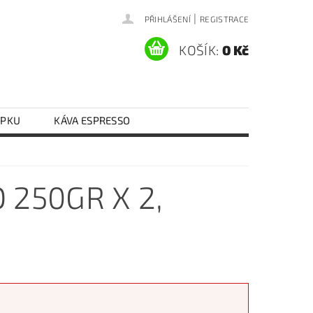
|
PŘIHLÁŠENÍ
REGISTRACE
KOŠÍK:
0 Kč
EPKU
KÁVA ESPRESSO
Y VAJEČNÉ
RÝŽE
RAJČATA
KONTAKTY
DOPRAVA A PLATBA
 250GR X 2,