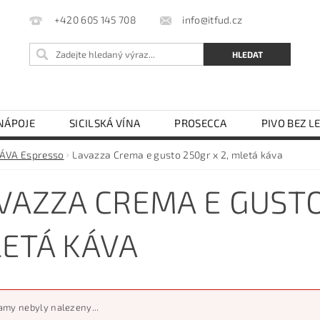
info@itfud.cz
+420 605 145 708
NÁPOJE
SICILSKÁ VÍNA
PROSECCA
PIVO BEZ L
LEJ
OCET
TĚSTOVINY SEMOLINOVÉ
TĚSTOVIN
ÁVA Espresso
Lavazza Crema e gusto 250gr x 2, mletá káva
KÁVOVARY NA ESE PODY
OBCHODNÍ PODMÍNKY
VAZZA CREMA E GUSTO
ETÁ KÁVA
my nebyly nalezeny...