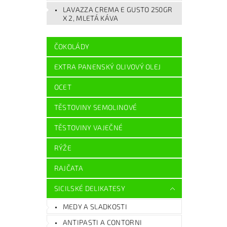
LAVAZZA CREMA E GUSTO 250GR
X 2, MLETÁ KÁVA
ČOKOLÁDY
EXTRA PANENSKÝ OLIVOVÝ OLEJ
OCET
TĚSTOVINY SEMOLINOVÉ
TĚSTOVINY VAJEČNÉ
RÝŽE
RAJČATA
SICILSKÉ DELIKATESY
MEDY A SLADKOSTI
ANTIPASTI A CONTORNI