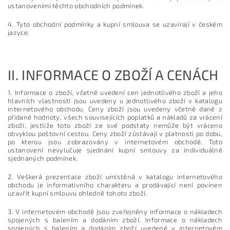
ustanoveními těchto obchodních podmínek.
4. Tyto obchodní podmínky a kupní smlouva se uzavírají v českém
jazyce.
II.
INFORMACE O ZBOŽÍ A CENÁCH
1. Informace o zboží, včetně uvedení cen jednotlivého zboží a jeho
hlavních vlastností jsou uvedeny u jednotlivého zboží v katalogu
internetového obchodu. Ceny zboží jsou uvedeny včetně daně z
přidané hodnoty, všech souvisejících poplatků a nákladů za vrácení
zboží, jestliže toto zboží ze své podstaty nemůže být vráceno
obvyklou poštovní cestou. Ceny zboží zůstávají v platnosti po dobu,
po kterou jsou zobrazovány v internetovém obchodě. Toto
ustanovení nevylučuje sjednání kupní smlouvy za individuálně
sjednaných podmínek.
2. Veškerá prezentace zboží umístěná v katalogu internetového
obchodu je informativního charakteru a prodávající není povinen
uzavřít kupní smlouvu ohledně tohoto zboží.
3. V internetovém obchodě jsou zveřejněny informace o nákladech
spojených s balením a dodáním zboží. Informace o nákladech
spojených s balením a dodáním zboží uvedené v internetovém