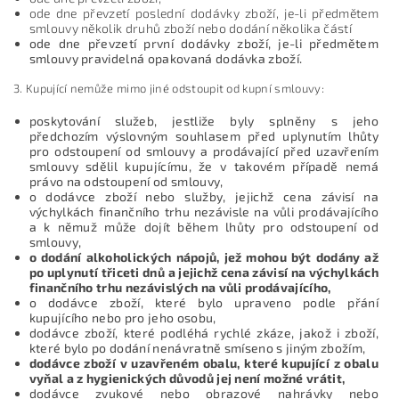
ode dne převzetí poslední dodávky zboží, je-li předmětem
smlouvy několik druhů zboží nebo dodání několika částí
ode dne převzetí první dodávky zboží, je-li předmětem
smlouvy pravidelná opakovaná dodávka zboží.
3. Kupující nemůže mimo jiné odstoupit od kupní smlouvy:
poskytování služeb, jestliže byly splněny s jeho
předchozím výslovným souhlasem před uplynutím lhůty
pro odstoupení od smlouvy a prodávající před uzavřením
smlouvy sdělil kupujícímu, že v takovém případě nemá
právo na odstoupení od smlouvy,
o dodávce zboží nebo služby, jejichž cena závisí na
výchylkách finančního trhu nezávisle na vůli prodávajícího
a k němuž může dojít během lhůty pro odstoupení od
smlouvy,
o dodání alkoholických nápojů, jež mohou být dodány až
po uplynutí třiceti dnů a jejichž cena závisí na výchylkách
finančního trhu nezávislých na vůli prodávajícího,
o dodávce zboží, které bylo upraveno podle přání
kupujícího nebo pro jeho osobu,
dodávce zboží, které podléhá rychlé zkáze, jakož i zboží,
které bylo po dodání nenávratně smíseno s jiným zbožím,
dodávce zboží v uzavřeném obalu, které kupující z obalu
vyňal a z hygienických důvodů jej není možné vrátit,
dodávce zvukové nebo obrazové nahrávky nebo