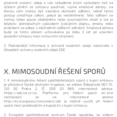
písemné svolení, údaje o vás nebudeme jiným způsobem než za
účelem plnění ze smlouvy používat, vyjma emailové adresy, na
kterou vám mohou být zasílána obchodní sdělení, neboť tento
postup umožňuje zákon, pokud jej neodmítnete. Tato sdělení se
mohou týkat pouze obdobného nebo souvisejícího zboží a lze je
kdykoliv jednoduchým způsobem (zasláním dopisu, emailu nebo
proklikem na odkaz v obchodním sdělení) odhlásit. Emailová adresa
bude za tímto účelem uchovávána po dobu 3 let od uzavření
poslední smlouvy mezi smluvními stranami.
2. Podrobnější informace o ochraně osobních údajů naleznete v
Zásadách ochrany osobních údajů ZDE
X.
MIMOSOUDNÍ ŘEŠENÍ SPORŮ
1. K mimosoudnímu řešení spotřebitelských sporů z kupní smlouvy
je příslušná Česká obchodní inspekce, se sídlem Štěpánská 567/15,
120 00 Praha 2, IČ: 000 20 869, internetová adresa:
https://adr.coi.cz/cs. Platformu pro řešení sporů on-line
nacházející se na internetové adrese
http://ec.europa.eu/consumers/odr je možné využít při řešení
sporů mezi prodávajícím a kupujícím z kupní smlouvy.
2. Evropské spotřebitelské centrum Česká republika, se sídlem