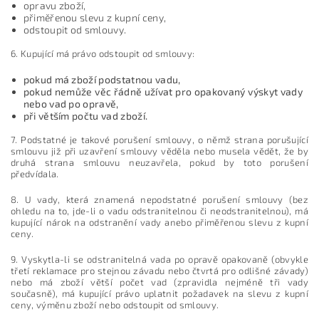
opravu zboží,
přiměřenou slevu z kupní ceny,
odstoupit od smlouvy.
6. Kupující má právo odstoupit od smlouvy:
pokud má zboží podstatnou vadu,
pokud nemůže věc řádně užívat pro opakovaný výskyt vady
nebo vad po opravě,
při větším počtu vad zboží.
7. Podstatné je takové porušení smlouvy, o němž strana porušující
smlouvu již při uzavření smlouvy věděla nebo musela vědět, že by
druhá strana smlouvu neuzavřela, pokud by toto porušení
předvídala.
8. U vady, která znamená nepodstatné porušení smlouvy (bez
ohledu na to, jde-li o vadu odstranitelnou či neodstranitelnou), má
kupující nárok na odstranění vady anebo přiměřenou slevu z kupní
ceny.
9. Vyskytla-li se odstranitelná vada po opravě opakovaně (obvykle
třetí reklamace pro stejnou závadu nebo čtvrtá pro odlišné závady)
nebo má zboží větší počet vad (zpravidla nejméně tři vady
současně), má kupující právo uplatnit požadavek na slevu z kupní
ceny, výměnu zboží nebo odstoupit od smlouvy.