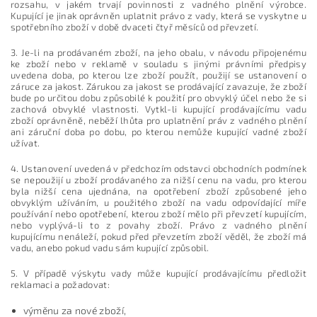
rozsahu, v jakém trvají povinnosti z vadného plnění výrobce.
Kupující je jinak oprávněn uplatnit právo z vady, která se vyskytne u
spotřebního zboží v době dvaceti čtyř měsíců od převzetí.
3. Je-li na prodávaném zboží, na jeho obalu, v návodu připojenému
ke zboží nebo v reklamě v souladu s jinými právními předpisy
uvedena doba, po kterou lze zboží použít, použijí se ustanovení o
záruce za jakost. Zárukou za jakost se prodávající zavazuje, že zboží
bude po určitou dobu způsobilé k použití pro obvyklý účel nebo že si
zachová obvyklé vlastnosti. Vytkl-li kupující prodávajícímu vadu
zboží oprávněně, neběží lhůta pro uplatnění práv z vadného plnění
ani záruční doba po dobu, po kterou nemůže kupující vadné zboží
užívat.
4. Ustanovení uvedená v předchozím odstavci obchodních podmínek
se nepoužijí u zboží prodávaného za nižší cenu na vadu, pro kterou
byla nižší cena ujednána, na opotřebení zboží způsobené jeho
obvyklým užíváním, u použitého zboží na vadu odpovídající míře
používání nebo opotřebení, kterou zboží mělo při převzetí kupujícím,
nebo vyplývá-li to z povahy zboží. Právo z vadného plnění
kupujícímu nenáleží, pokud před převzetím zboží věděl, že zboží má
vadu, anebo pokud vadu sám kupující způsobil.
5. V případě výskytu vady může kupující prodávajícímu předložit
reklamaci a požadovat:
výměnu za nové zboží,