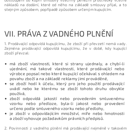
nákladů na dodání, které od něho na základě smlouvy přijal, a to
stejným způsobem, popřípadě způsobem určeným kupujícím.
VII.
PRÁVA Z VADNÉHO PLNĚNÍ
1. Prodávající odpovídá kupujícímu, že zboží při převzetí nemá vady.
Zejména prodávající odpovídá kupujícímu, že v době, kdy kupující
zboží převzal:
má zboží vlastnosti, které si strany ujednaly, a chybí-li
ujednání, má takové vlastnosti, které prodávající nebo
výrobce popsal nebo které kupující očekával s ohledem na
povahu zboží a na základě reklamy jimi prováděné,
se zboží hodí k účelu, který pro jeho použití prodávající
uvádí nebo ke kterému se zboží tohoto druhu obvykle
používá,
zboží odpovídá jakostí nebo provedením smluvenému
vzorku nebo předloze, byla-li jakost nebo provedení
určeno podle smluveného vzorku nebo předlohy,
je zboží v odpovídajícím množství, míře nebo hmotnosti
a
zboží vyhovuje požadavkům právních předpisů.
2. Povinnosti z vadného plnění má prodávající nejméně v takovém