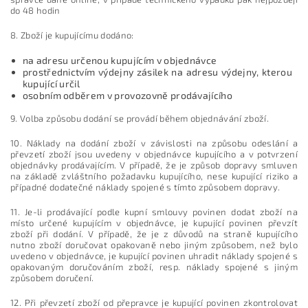
do 48 hodin
8. Zboží je kupujícímu dodáno:
na adresu určenou kupujícím v objednávce
prostřednictvím výdejny zásilek na adresu výdejny, kterou
kupující určil
osobním odběrem v provozovně prodávajícího
9.
Volba způsobu dodání se provádí během objednávání zboží.
10. Náklady na dodání zboží v závislosti na způsobu odeslání a
převzetí zboží jsou uvedeny v objednávce kupujícího a v potvrzení
objednávky prodávajícím. V případě, že je způsob dopravy smluven
na základě zvláštního požadavku kupujícího, nese kupující riziko a
případné dodatečné náklady spojené s tímto způsobem dopravy.
11. Je-li prodávající podle kupní smlouvy povinen dodat zboží na
místo určené kupujícím v objednávce, je kupující povinen převzít
zboží při dodání. V případě, že je z důvodů na straně kupujícího
nutno zboží doručovat opakovaně nebo jiným způsobem, než bylo
uvedeno v objednávce, je kupující povinen uhradit náklady spojené s
opakovaným doručováním zboží, resp. náklady spojené s jiným
způsobem doručení.
12. Při převzetí zboží od přepravce je kupující povinen zkontrolovat