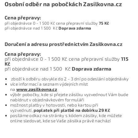
Osobní odběr na pobočkách Zasilkovna.cz
Cena přepravy:
při objednávce 0 - 1 500 Kč cena přepravní služby
75 Kč
při objednávce nad 1 500 Kč
Doprava zdarma
Doručení a adresu prostřednictvím Zasilkovna.cz
Cena přepravy:
při objednávce 0 - 1 500 Kč cena přepravní služby
11
5
Kč
při objednávce nad 1 500 Kč
Doprava zdarma
zboží k odběru obvykle do 2 - 3 dní po odeslání objednávky
více informací a seznam výdejních míst
na
www.zasilkovna.cz
výběr pobočky, kde si přejete zásilku vyzvednout Vám bude
nabídnut v objednávkovém formuláři
možnost platby v hotovosti, nebo kartou při
vyzvednutí,
poplatek při platbě na dobírku
29 Kč
posíláme odkaz na stránky s kódem zásilky, kde můžete
online sledovat, kde se Vaše zásilka právě nachází