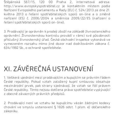
Štěpánská 567/15, 120 00 Praha 2, internetová adresa:
http://www.evropskyspotrebitel.cz je kontaktním místem podle
Nařízení Evropského parlamentu a Rady (EU) č. 524/2013 ze dne 21.
května 2013 o řešení spotřebitelských sporů on-line a o změně
nařízení (ES) č. 2006/2004 a směrnice 2009/22/ES (nařízení o
řešení spotřebitelských sporů on-line).
3. Prodávající je oprávněn k prodeji zboží na základě živnostenského
oprávnění. Živnostenskou kontrolu provádí v rámci své působnosti
příslušný živnostenský úřad. Česká obchodní inspekce vykonává ve
vymezeném rozsahu mimo jiné dozor nad dodržováním zákona č.
634/1992 Sb., o ochraně spotřebitele.
XI.
ZÁVĚREČNÁ USTANOVENÍ
1. Veškerá ujednání mezi prodávajícím a kupujícím se právním řádem
České republiky. Pokud vztah založený kupní smlouvou obsahuje
mezinárodní prvek, pak strany sjednávají, že vztah se řídí právem
České republiky. Tímto nejsou dotčena práva spotřebitele vyplývající
z obecně závazných právních předpisů.
2. Prodávající není ve vztahu ke kupujícímu vázán žádnými kodexy
chování ve smyslu ustanovení § 1826 odst. 1 písm. e) občanského
zákoníku.