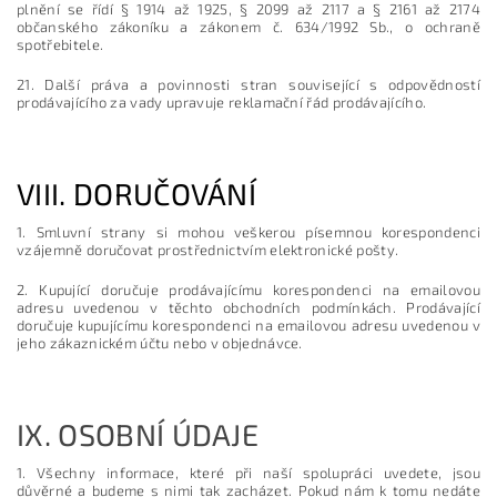
plnění se řídí § 1914 až 1925, § 2099 až 2117 a § 2161 až 2174
občanského zákoníku a zákonem č. 634/1992 Sb., o ochraně
spotřebitele.
21. Další práva a povinnosti stran související s odpovědností
prodávajícího za vady upravuje reklamační řád prodávajícího.
VIII.
DORUČOVÁNÍ
1. Smluvní strany si mohou veškerou písemnou korespondenci
vzájemně doručovat prostřednictvím elektronické pošty.
2. Kupující doručuje prodávajícímu korespondenci na emailovou
adresu uvedenou v těchto obchodních podmínkách. Prodávající
doručuje kupujícímu korespondenci na emailovou adresu uvedenou v
jeho zákaznickém účtu nebo v objednávce.
IX.
OSOBNÍ ÚDAJE
1. Všechny informace, které při naší spolupráci uvedete, jsou
důvěrné a budeme s nimi tak zacházet. Pokud nám k tomu nedáte