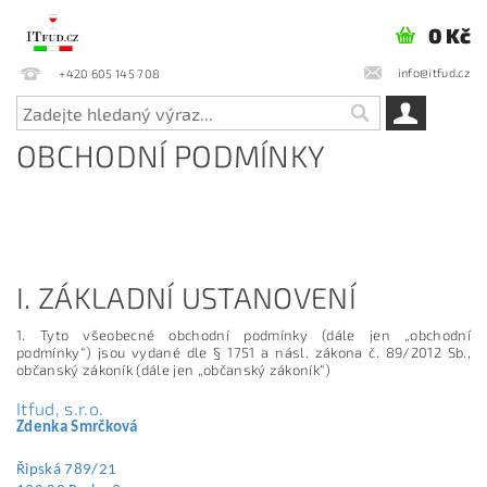
0 Kč
info@itfud.cz
+420 605 145 708
OBCHODNÍ PODMÍNKY
I. ZÁKLADNÍ USTANOVENÍ
1. Tyto všeobecné obchodní podmínky (dále jen „obchodní
podmínky“) jsou vydané dle § 1751 a násl. zákona č. 89/2012 Sb.,
občanský zákoník (dále jen „občanský zákoník“)
Itfud, s.r.o.
Zdenka Smrčková
Řipská 789/21