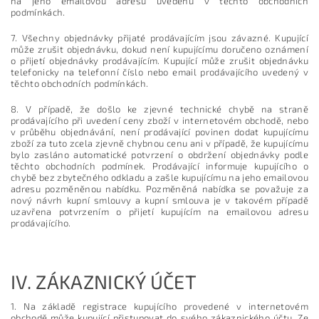
na jeho emailovou adresu uvedenu v těchto obchodních
podmínkách.
7. Všechny objednávky přijaté prodávajícím jsou závazné. Kupující
může zrušit objednávku, dokud není kupujícímu doručeno oznámení
o přijetí objednávky prodávajícím. Kupující může zrušit objednávku
telefonicky na telefonní číslo nebo email prodávajícího uvedený v
těchto obchodních podmínkách.
8. V případě, že došlo ke zjevné technické chybě na straně
prodávajícího při uvedení ceny zboží v internetovém obchodě, nebo
v průběhu objednávání, není prodávající povinen dodat kupujícímu
zboží za tuto zcela zjevně chybnou cenu ani v případě, že kupujícímu
bylo zasláno automatické potvrzení o obdržení objednávky podle
těchto obchodních podmínek. Prodávající informuje kupujícího o
chybě bez zbytečného odkladu a zašle kupujícímu na jeho emailovou
adresu pozměněnou nabídku. Pozměněná nabídka se považuje za
nový návrh kupní smlouvy a kupní smlouva je v takovém případě
uzavřena potvrzením o přijetí kupujícím na emailovou adresu
prodávajícího.
IV.
ZÁKAZNICKÝ ÚČET
1. Na základě registrace kupujícího provedené v internetovém
obchodě může kupující přistupovat do svého zákaznického účtu. Ze