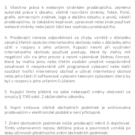
3. Všechna práva k webovým stránkám prodávajícího, zejména
autorská práva k obsahu, včetně rozvržení stránky, fotek, filmů,
grafik, ochranných známek, loga a dalšího obsahu a prvků, náleží
prodávajícímu. Je zakázáno kopírovat, upravovat nebo jinak používat
webové stránky nebo jejich část bez souhlasu prodávajícího.
4. Prodávající nenese odpovědnost za chyby vzniklé v důsledku
zásahů třetích osob do internetového obchodu nebo v důsledku jeho
užití v rozporu s jeho určením. Kupující nesmí při využívání
internetového obchodu používat postupy, které by mohly mít
negativní vliv na jeho provoz a nesmí vykonávat žádnou činnost,
která by mohla jemu nebo třetím osobám umožnit neoprávněně
zasahovat či neoprávněně užít programové vybavení nebo další
součásti tvořící internetový obchod a užívat internetový obchod
nebo jeho části či softwarové vybavení takovým způsobem, který by
byl v rozporu s jeho určením či účelem.
5. Kupující tímto přebírá na sebe nebezpečí změny okolností ve
smyslu § 1765 odst. 2 občanského zákoníku.
6. Kupní smlouva včetně obchodních podmínek je archivována
prodávajícím v elektronické podobě a není přístupná.
7. Znění obchodních podmínek může prodávající měnit či doplňovat.
Tímto ustanovením nejsou dotčena práva a povinnosti vzniklá po
dobu účinnosti předchozího znění obchodních podmínek.