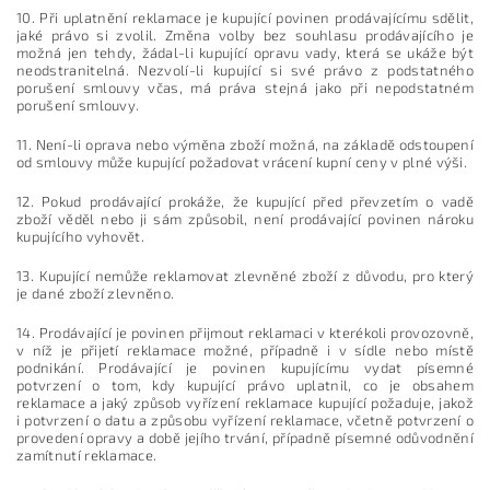
10. Při uplatnění reklamace je kupující povinen prodávajícímu sdělit,
jaké právo si zvolil. Změna volby bez souhlasu prodávajícího je
možná jen tehdy, žádal-li kupující opravu vady, která se ukáže být
neodstranitelná. Nezvolí-li kupující si své právo z podstatného
porušení smlouvy včas, má práva stejná jako při nepodstatném
porušení smlouvy.
11. Není-li oprava nebo výměna zboží možná, na základě odstoupení
od smlouvy může kupující požadovat vrácení kupní ceny v plné výši.
12. Pokud prodávající prokáže, že kupující před převzetím o vadě
zboží věděl nebo ji sám způsobil, není prodávající povinen nároku
kupujícího vyhovět.
13. Kupující nemůže reklamovat zlevněné zboží z důvodu, pro který
je dané zboží zlevněno.
14. Prodávající je povinen přijmout reklamaci v kterékoli provozovně,
v níž je přijetí reklamace možné, případně i v sídle nebo místě
podnikání. Prodávající je povinen kupujícímu vydat písemné
potvrzení o tom, kdy kupující právo uplatnil, co je obsahem
reklamace a jaký způsob vyřízení reklamace kupující požaduje, jakož
i potvrzení o datu a způsobu vyřízení reklamace, včetně potvrzení o
provedení opravy a době jejího trvání, případně písemné odůvodnění
zamítnutí reklamace.