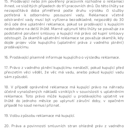
15. Prodávající nebo jím pověřený pracovník rozhodne o reklamaci
ihned, ve složitých případech do tří pracovních dnů. Do této lhůty se
nezapočítává doba přiměřená podle druhu výrobku či služby
potřebná k odbornému posouzení vady. Reklamace včetně
odstranění vady musí být vyřízena bezodkladně, nejpozději do 30
dnů ode dne uplatnění reklamace, pokud se prodávající s kupujícím
nedohodne na delší lhůtě. Marné uplynutí této lhůty se považuje za
podstatné porušení smlouvy a kupující má právo od kupní smlouvy
odstoupit. Za okamžik uplatnění reklamace se považuje okamžik, kdy
dojde projev vůle kupujícího (uplatnění práva z vadného plnění)
prodávajícímu.
16. Prodávající písemně informuje kupujícího o výsledku reklamace.
17. Právo z vadného plnění kupujícímu nenáleží, pokud kupující před
převzetím věci věděl, že věc má vadu, anebo pokud kupující vadu
sám způsobil.
18. V případě oprávněné reklamace má kupující právo na náhradu
účelně vynaložených nákladů vzniklých v souvislosti s uplatněním
reklamace. Toto právo může kupující u prodávajícího uplatnit ve
lhůtě do jednoho měsíce po uplynutí záruční doby, v opačném
případě ho soud nemusí přiznat.
19. Volbu způsobu reklamace má kupující.
20. Práva a povinnosti smluvních stran ohledně práv z vadného