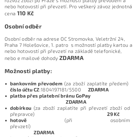
rozvoz zboží po Praze s možností platby převodem a
nebo hotovostí při převzetí. Pro veškerý závoz jednotná
110 Kč
cena
Osobní odběr
Osobní odběr na adrese OC Stromovka, Veletržní 24,
Praha 7 Holešovice, 1. patro s možností platby kartou a
nebo hotovostí při převzetí n
a základě telefonické,
ZDARMA
nebo e mailové dohody
Možnosti platby:
bankovním převodem
(za zboží zaplatíte předem)
číslo účtu CZ
:1804197181/5500
ZDARMA
platba přes platební bránu GoPay
ZDARMA
dobírkou
(za zboží zaplatíte při převzetí zboží od
přepravce)
29 Kč
hotově
(při osobním
převzetí
ZDARMA