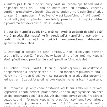
7. Odstoupí-li kupující od smlouvy, vrátí mu prodávající bezodkladně,
nejpozději však do 14 dnů od odstoupení od smlouvy, všechny
peněžní prostředky včetně nákladů na dodání, které od něho přijal, a
to stejným způsobem. Prodávající vrátí kupujícímu přijaté peněžní
prostředky jiným způsobem jen tehdy, pokud s tím kupující souhlasí
a pokud mu tím nevzniknou další náklady.
8. Jestliže kupující zvolil jiný, než nejlevnější způsob dodání zboží,
který prodávající nabízí, vrátí prodávající kupujícímu náklady na
dodání zboží ve výši odpovídající nejlevnějšímu nabízenému
způsobu dodání zboží.
9. Odstoupí-li kupující od kupní smlouvy, není prodávající povinen
vrátit přijaté peněžní prostředky kupujícímu dříve, než mu kupující
zboží předá nebo prokáže, že zboží prodávajícímu odeslal.
10. Zboží musí vrátit kupující prodávajícímu nepoškozené,
neopotřebené a neznečištěné a je-li to možné, v původním obalu.
Nárok na náhradu škody vzniklé na zboží je prodávající oprávněn
jednostranně započíst proti nároku kupujícího na vrácení kupní ceny.
11. Prodávající je oprávněn odstoupit od kupní smlouvy z důvodu
vyprodání zásob, nedostupnosti zboží, anebo když výrobce, dovozce
anebo dodavatel zboží přerušil výrobu nebo dovoz zboží. Prodávající
bezodkladně informuje kupujícího prostřednictví emailové adresy
uvedené v objednávce a vrátí ve lhůtě 14 dnů od oznámení o
odstoupení od kupní smlouvy všechny peněžní prostředky včetně