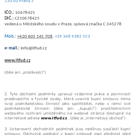
130 00 Praha 3
IČO.:
10678425
DIČ.:
CZ10678425
vedená u Městského soudu v Praze, spisová značka C 345278
Mob.:
+420 605 145 708
, +39 348 9383 553
e-mail.:
info@itfud.cz
www.itfud.cz
(dále jen „prodávající“)
2. Tyto obchodní podmínky upravují vzájemná práva a povinnosti
prodávajícího a fyzické osoby, která uzavírá kupní smlouvu mimo
svoji podnikatelskou činnost jako spotřebitel, nebo v rámci své
podnikatelské činnosti (dále jen: „kupující“) prostřednictvím
webového rozhraní umístěného na webové stránce dostupné na
internetové adrese
www.itfud.cz
. (dále je „internetový obchod“).
3. Ustanovení obchodních podmínek jsou nedílnou součástí kupní
smlouvy. Odchylná ujednání v kupní smlouvě mají přednost před