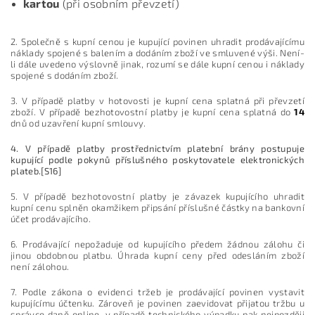
kartou
(při osobním převzetí)
2. Společně s kupní cenou je kupující povinen uhradit prodávajícímu
náklady spojené s balením a dodáním zboží ve smluvené výši. Není-
li dále uvedeno výslovně jinak, rozumí se dále kupní cenou i náklady
spojené s dodáním zboží.
3. V případě platby v hotovosti je kupní cena splatná při převzetí
zboží. V případě bezhotovostní platby je kupní cena splatná do
14
dnů od uzavření kupní smlouvy.
4. V případě platby prostřednictvím platební brány postupuje
kupující podle pokynů příslušného poskytovatele elektronických
plateb.[S16]
5. V případě bezhotovostní platby je závazek kupujícího uhradit
kupní cenu splněn okamžikem připsání příslušné částky na bankovní
účet prodávajícího.
6. Prodávající nepožaduje od kupujícího předem žádnou zálohu či
jinou obdobnou platbu. Úhrada kupní ceny před odesláním zboží
není zálohou.
7. Podle zákona o evidenci tržeb je prodávající povinen vystavit
kupujícímu účtenku. Zároveň je povinen zaevidovat přijatou tržbu u
správce daně online, v případě technického výpadku pak nejpozději