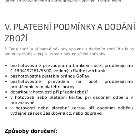
údržbu hardwarového a softwarového vybavení třetích osob.
V.
PLATEBNÍ PODMÍNKY A DODÁNÍ
ZBOŽÍ
1. Cenu zboží a případné náklady spojené s dodáním zboží dle kupní
smlouvy může kupující uhradit následujícími způsoby:
bezhotovostně převodem na bankovní účet prodávajícího
č. 1804197181/5500, vedený u Raiffeisen bank
bezhotovostně platební bránou GoPay
bezhotovostně převodem na účet prodávajícího
prostřednictvím platební brány
dobírkou v hotovosti při předání zboží
v hotovosti nebo platební kartou při osobním odběru v
provozovně
v hotovosti nebo platební kartou při osobním odběru
výdejně zásilek Zasilkovna.cz, nebo dopravci
Způsoby doručení: