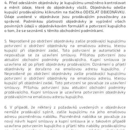
4. Před odesláním objednávky je kupujícímu umožněno kontrolovat
a měnit údaje, které do objednávky vložil. Objednávku odešle
kupující prodávajícímu kliknutím na tlačítko ODESLAT OBJEDNÁVKU.
Údaje uvedené v objednávce jsou prodávajícím považovány za
správné. Podmínkou platnosti objednávky je vyplnění všech
povinných údajů v objednávkovém formuláři a potvrzení kupujícího
o tom, že se seznámil s těmito obchodními podmínkami.
5. Neprodleně po obdržení objednávky zašle prodávající kupujícímu
potvrzení o obdržení objednávky na emailovou adresu, kterou
kupující při objednání zadal. Toto potvrzení je automatické a
nepovažuje se za uzavření smlouvy. Přílohou potvrzení jsou
aktuální obchodní podmínky prodávajícího. Kupní smlouva je
uzavřena až po přijetí objednávky prodávajícím. Oznámení o přijetí
objednávky je doručeno na emailovou adresu kupujícího. /
Neprodleně po obdržení objednávky zašle prodávající kupujícímu
potvrzení o obdržení objednávky na emailovou adresu, kterou
kupující při objednání zadal. Toto potvrzení se považuje za uzavření
smlouvy. Přílohou potvrzení jsou aktuální obchodní podmínky
prodávajícího. Kupní smlouva je uzavřena potvrzením objednávky
prodávajícím na emailovou adresu kupujícího.
6. V případě, že některý z požadavků uvedených v objednávce
nemůže prodávající splnit, zašle kupujícímu na jeho emailovou
adresu pozměněnou nabídku. Pozměněná nabídka se považuje za
nový návrh kupní smlouvy a kupní smlouva je v takovém případě
uzavřena potvrzením kupujícího o přijetí této nabídky prodávajícímu