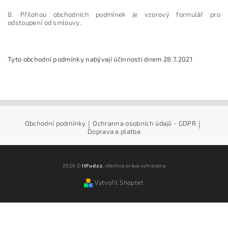
8. Přílohou obchodních podmínek je vzorový formulář pro
odstoupení od smlouvy.
Tyto obchodní podmínky nabývají účinnosti dnem 28.7.2021
Obchodní podmínky
|
Ochranna osobních údajů - GDPR
|
Doprava a platba
2026 ©
ItFud.cz
, všechna práva vyhrazena
Vytvořil Shoptet