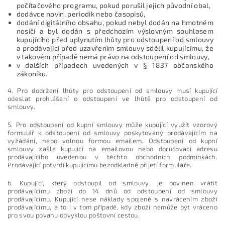
počítačového programu, pokud porušil jejich původní obal,
dodávce novin, periodik nebo časopisů,
dodání digitálního obsahu, pokud nebyl dodán na hmotném
nosiči a byl dodán s předchozím výslovným souhlasem
kupujícího před uplynutím lhůty pro odstoupení od smlouvy
a prodávající před uzavřením smlouvy sdělil kupujícímu, že
v takovém případě nemá právo na odstoupení od smlouvy,
v dalších případech uvedených v § 1837 občanského
zákoníku.
4. Pro dodržení lhůty pro odstoupení od smlouvy musí kupující
odeslat prohlášení o odstoupení ve lhůtě pro odstoupení od
smlouvy.
5. Pro odstoupení od kupní smlouvy může kupující využít vzorový
formulář k odstoupení od smlouvy poskytovaný prodávajícím na
vyžádání, nebo volnou formou emailem. Odstoupení od kupní
smlouvy zašle kupující na emailovou nebo doručovací adresu
prodávajícího uvedenou v těchto obchodních podmínkách.
Prodávající potvrdí kupujícímu bezodkladně přijetí formuláře.
6. Kupující, který odstoupil od smlouvy, je povinen vrátit
prodávajícímu zboží do 14 dnů od odstoupení od smlouvy
prodávajícímu. Kupující nese náklady spojené s navrácením zboží
prodávajícímu, a to i v tom případě, kdy zboží nemůže být vráceno
pro svou povahu obvyklou poštovní cestou.