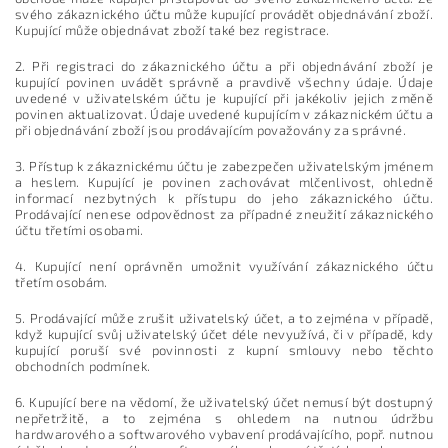
svého zákaznického účtu může kupující provádět objednávání zboží.
Kupující může objednávat zboží také bez registrace.
2. Při registraci do zákaznického účtu a při objednávání zboží je
kupující povinen uvádět správně a pravdivě všechny údaje. Údaje
uvedené v uživatelském účtu je kupující při jakékoliv jejich změně
povinen aktualizovat. Údaje uvedené kupujícím v zákaznickém účtu a
při objednávání zboží jsou prodávajícím považovány za správné.
3. Přístup k zákaznickému účtu je zabezpečen uživatelským jménem
a heslem. Kupující je povinen zachovávat mlčenlivost, ohledně
informací nezbytných k přístupu do jeho zákaznického účtu.
Prodávající nenese odpovědnost za případné zneužití zákaznického
účtu třetími osobami.
4. Kupující není oprávněn umožnit využívání zákaznického účtu
třetím osobám.
5. Prodávající může zrušit uživatelský účet, a to zejména v případě,
když kupující svůj uživatelský účet déle nevyužívá, či v případě, kdy
kupující poruší své povinnosti z kupní smlouvy nebo těchto
obchodních podmínek.
6. Kupující bere na vědomí, že uživatelský účet nemusí být dostupný
nepřetržitě, a to zejména s ohledem na nutnou údržbu
hardwarového a softwarového vybavení prodávajícího, popř. nutnou