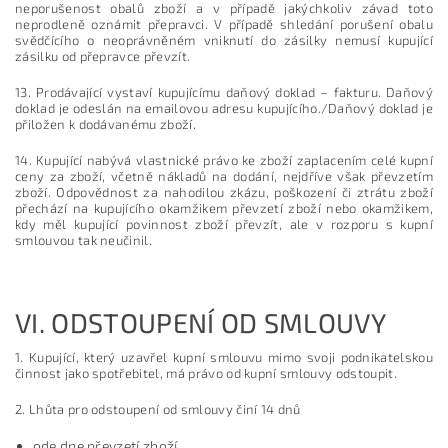
neporušenost obalů zboží a v případě jakýchkoliv závad toto
neprodleně oznámit přepravci. V případě shledání porušení obalu
svědčícího o neoprávněném vniknutí do zásilky nemusí kupující
zásilku od přepravce převzít.
13. Prodávající vystaví kupujícímu daňový doklad – fakturu. Daňový
doklad je odeslán na emailovou adresu kupujícího./Daňový doklad je
přiložen k dodávanému zboží.
14. Kupující nabývá vlastnické právo ke zboží zaplacením celé kupní
ceny za zboží, včetně nákladů na dodání, nejdříve však převzetím
zboží. Odpovědnost za nahodilou zkázu, poškození či ztrátu zboží
přechází na kupujícího okamžikem převzetí zboží nebo okamžikem,
kdy měl kupující povinnost zboží převzít, ale v rozporu s kupní
smlouvou tak neučinil.
VI.
ODSTOUPENÍ OD SMLOUVY
1. Kupující, který uzavřel kupní smlouvu mimo svoji podnikatelskou
činnost jako spotřebitel, má právo od kupní smlouvy odstoupit.
2. Lhůta pro odstoupení od smlouvy činí 14 dnů
ode dne převzetí zboží,