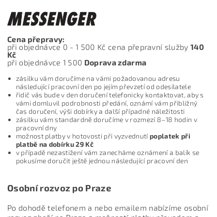
Cena přepravy:
při objednávce 0 - 1 500 Kč cena přepravní služby
140
Kč
při objednávce 1 500
Doprava zdarma
zásilku vám doručíme na vámi požadovanou adresu
následující pracovní den po jejím převzetí od odesilatele
řidič vás bude v den doručení telefonicky kontaktovat, aby s
vámi domluvil podrobnosti předání, oznámí vám přibližný
čas doručení, výši dobírky a další případné náležitosti
zásilku vám standardně doručíme v rozmezí 8–18 hodin v
pracovní dny
možnost platby v hotovosti při vyzvednutí
poplatek při
platbě na dobírku
29 Kč
v případě nezastižení vám zanecháme oznámení a balík se
pokusíme doručit ještě jednou následující pracovní den
Osobní rozvoz po Praze
Po dohodě telefonem a nebo emailem nabízíme osobní