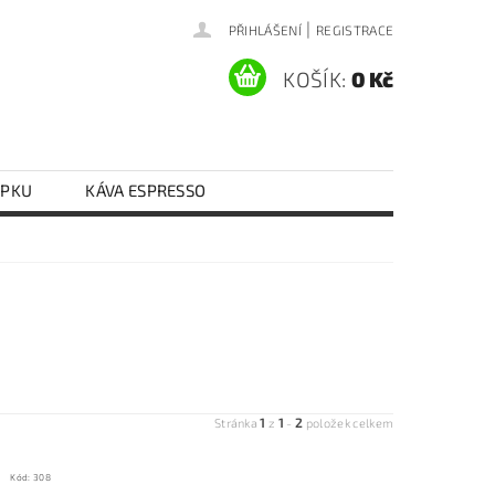
|
PŘIHLÁŠENÍ
REGISTRACE
KOŠÍK:
0 Kč
EPKU
KÁVA ESPRESSO
Y VAJEČNÉ
RÝŽE
RAJČATA
KONTAKTY
DOPRAVA A PLATBA
1
1
2
Stránka
z
-
položek celkem
Kód:
308