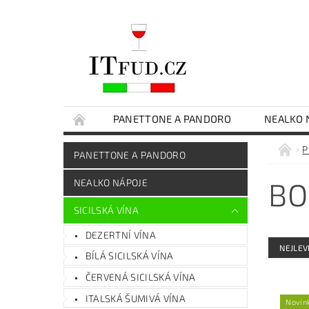
PANETTONE A PANDORO
NEALKO 
ČOKOLÁDY
EXTRA PANENSKÝ OLIVOVÝ O
P
PANETTONE A PANDORO
SICILSKÉ DELIKATESY
DÁRKOVÉ BALENÍ
BO
NEALKO NÁPOJE
SICILSKÁ VÍNA
DEZERTNÍ VÍNA
NEJLEV
BÍLÁ SICILSKÁ VÍNA
ČERVENÁ SICILSKÁ VÍNA
ITALSKÁ ŠUMIVÁ VÍNA
Novin