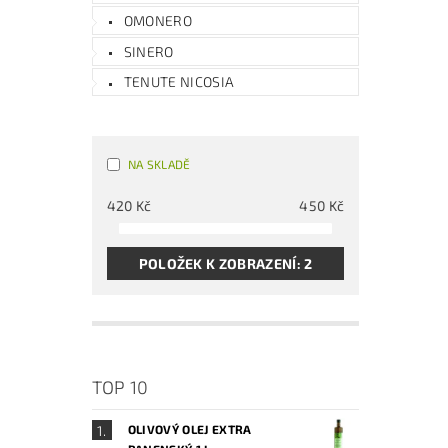
OMONERO
SINERO
TENUTE NICOSIA
NA SKLADĚ
420
Kč
450
Kč
POLOŽEK K ZOBRAZENÍ:
2
TOP 10
OLIVOVÝ OLEJ EXTRA