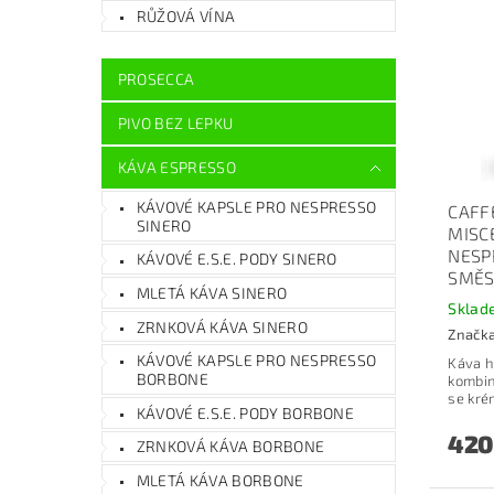
RŮŽOVÁ VÍNA
PROSECCA
PIVO BEZ LEPKU
KÁVA ESPRESSO
KÁVOVÉ KAPSLE PRO NESPRESSO
CAFF
SINERO
MISC
NESP
KÁVOVÉ E.S.E. PODY SINERO
SMĚ
MLETÁ KÁVA SINERO
Skla
ZRNKOVÁ KÁVA SINERO
Značk
KÁVOVÉ KAPSLE PRO NESPRESSO
Káva h
BORBONE
kombin
se kré
KÁVOVÉ E.S.E. PODY BORBONE
420
ZRNKOVÁ KÁVA BORBONE
MLETÁ KÁVA BORBONE