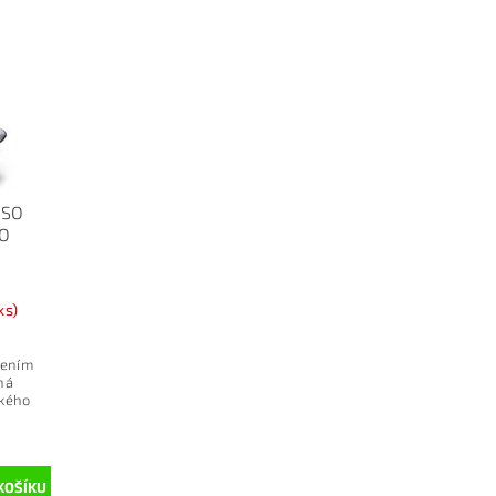
SSO
RO
ks)
pením
jná
ckého