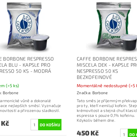
E BORBONE RESPRESSO
CAFFE BORBONE RESPRE
ELA BLU - KAPSLE PRO
MISCELA DEK - KAPSLE P
RESSO 50 KS - MODRÁ
NESPRESSO 50 KS
S
BEZKOFEINOVÉ
dem
(>5 ks)
Momentálně nedostupné
(>5 
a:
Borbone
Značka:
Borbone
armonické vůně a dokonalé
Tato směs je příjemným překva
ace nejlepších směsí. Vyznačuje
pro ty, kteří nemilují kofein. Ste
movitostí a přirozenou sladkostí.
krémovitost a stejná chuť klasi
espressa s pouze 0,1% kofeinu.
Kdykoliv během dne.
 Kč
450 Kč