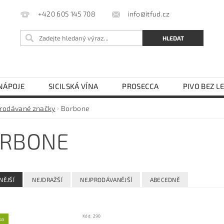
info@itfud.cz
+420 605 145 708
NÁPOJE
SICILSKÁ VÍNA
PROSECCA
PIVO BEZ L
LEJ
OCET
TĚSTOVINY SEMOLINOVÉ
TĚSTOVIN
rodávané značky
Borbone
KÁVOVARY NA ESE PODY
OBCHODNÍ PODMÍNKY
RBONE
NĚJŠÍ
NEJDRAŽŠÍ
NEJPRODÁVANĚJŠÍ
ABECEDNĚ
Kód:
290
ka