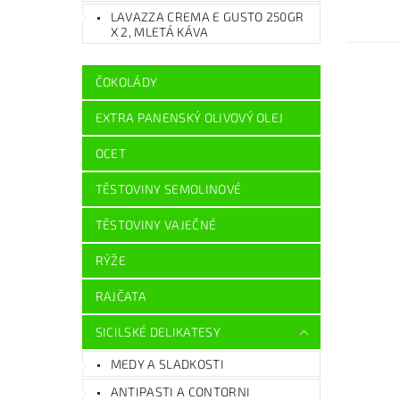
LAVAZZA CREMA E GUSTO 250GR
X 2, MLETÁ KÁVA
ČOKOLÁDY
EXTRA PANENSKÝ OLIVOVÝ OLEJ
OCET
TĚSTOVINY SEMOLINOVÉ
TĚSTOVINY VAJEČNÉ
RÝŽE
RAJČATA
SICILSKÉ DELIKATESY
MEDY A SLADKOSTI
ANTIPASTI A CONTORNI