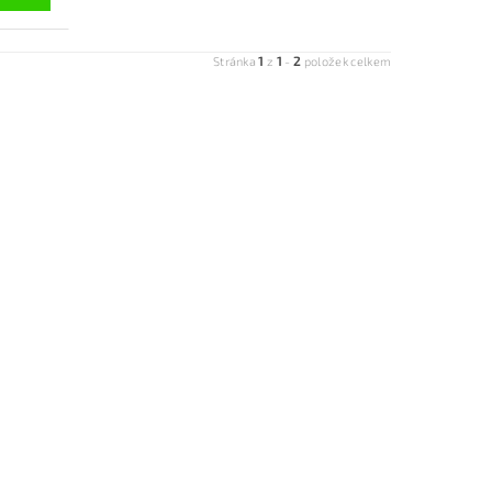
1
1
2
Stránka
z
-
položek celkem