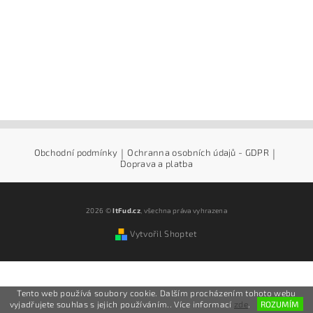
Obchodní podmínky
|
Ochranna osobních údajů - GDPR
|
Doprava a platba
2026 ©
ItFud.cz
, všechna práva vyhrazena
Vytvořil Shoptet
Tento web používá soubory cookie. Dalším procházením tohoto webu
vyjadřujete souhlas s jejich používáním.. Více informací
zde
.
ROZUMÍM