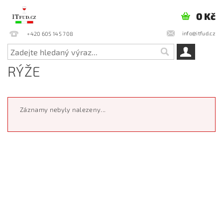
0 Kč
info@itfud.cz
+420 605 145 708
RÝŽE
Záznamy nebyly nalezeny...