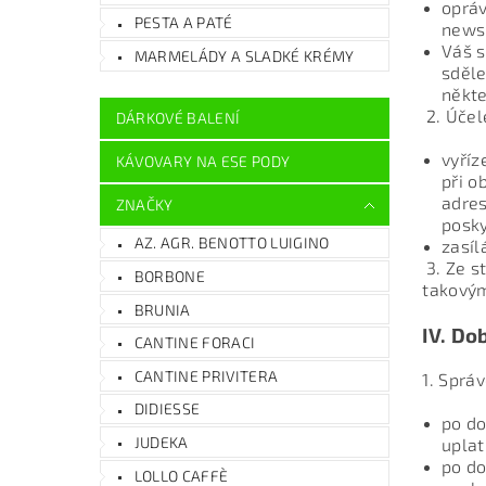
opráv
PESTA A PATÉ
newsl
Váš s
MARMELÁDY A SLADKÉ KRÉMY
sděle
někte
2. Účel
DÁRKOVÉ BALENÍ
vyříz
KÁVOVARY NA ESE PODY
při o
adres
ZNAČKY
posky
AZ. AGR. BENOTTO LUIGINO
zasíl
3. Ze s
BORBONE
takovým
BRUNIA
IV.
Dob
CANTINE FORACI
CANTINE PRIVITERA
1. Sprá
DIDIESSE
po do
JUDEKA
uplat
po do
LOLLO CAFFÈ