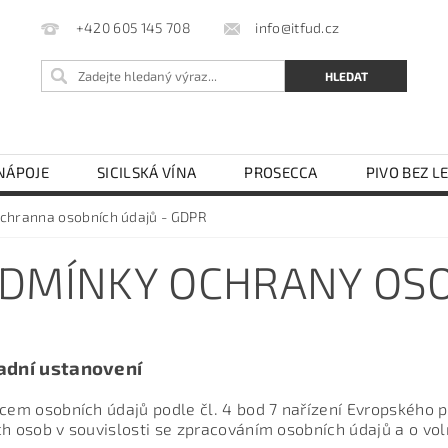
info@itfud.cz
+420 605 145 708
NÁPOJE
SICILSKÁ VÍNA
PROSECCA
PIVO BEZ L
LEJ
OCET
TĚSTOVINY SEMOLINOVÉ
TĚSTOVIN
chranna osobních údajů - GDPR
KÁVOVARY NA ESE PODY
OBCHODNÍ PODMÍNKY
DMÍNKY OCHRANY OSO
adní ustanovení
vcem osobních údajů podle čl. 4 bod 7 nařízení Evropského
ch osob v souvislosti se zpracováním osobních údajů a o vol