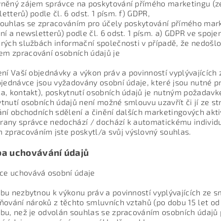
něný zájem správce na poskytování přímého marketingu (ze
etterů) podle čl. 6 odst. 1 písm. f) GDPR,
ouhlas se zpracováním pro účely poskytování přímého mark
ní a newsletterů) podle čl. 6 odst. 1 písm. a) GDPR ve spoje
rých službách informační společnosti v případě, že nedošlo
em zpracování osobních údajů je
ení Vaší objednávky a výkon práv a povinností vyplývajícíc
bjednávce jsou vyžadovány osobní údaje, které jsou nutné p
a, kontakt), poskytnutí osobních údajů je nutným požadavk
tnutí osobních údajů není možné smlouvu uzavřít či jí ze st
ání obchodních sdělení a činění dalších marketingových aktiv
trany správce nedochází / dochází k automatickému individ
 zpracováním jste poskytl/a svůj výslovný souhlas.
a uchovávání údajů
vce uchovává osobní údaje
bu nezbytnou k výkonu práv a povinností vyplývajících ze 
ňování nároků z těchto smluvních vztahů (po dobu 15 let od
bu, než je odvolán souhlas se zpracováním osobních údajů pr