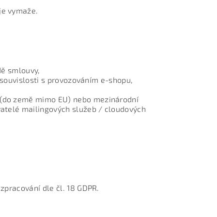
je vymaže.
adě smlouvy,
v souvislosti s provozováním e-shopu,
ě (do země mimo EU) nebo mezinárodní
ovatelé mailingových služeb / cloudových
zpracování dle čl. 18 GDPR.