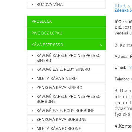
RŮŽOVÁ VÍNA
Itfud, s.
Zdenka 
PROSECCA
IČO.:
106
DIČ.:
CZ1
PIVO BEZ LEPKU
vedená u
KÁVA ESPRESSO
2. Kont
KÁVOVÉ KAPSLE PRO NESPRESSO
Adresa: Ř
SINERO
Email:
in
KÁVOVÉ E.S.E. PODY SINERO
MLETÁ KÁVA SINERO
Telefon:
ZRNKOVÁ KÁVA SINERO
3. Osob
identif
KÁVOVÉ KAPSLE PRO NESPRESSO
BORBONE
na určit
zvláštn
KÁVOVÉ E.S.E. PODY BORBONE
fyzické
ZRNKOVÁ KÁVA BORBONE
4.Konta
MLETÁ KÁVA BORBONE