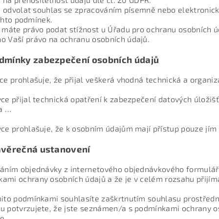
 odvolat souhlas se zpracováním písemně nebo elektronick
ěchto podmínek.
 máte právo podat stížnost u Úřadu pro ochranu osobních úd
o Vaší právo na ochranu osobních údajů.
dmínky zabezpečení osobních údajů
vce prohlašuje, že přijal veškerá vhodná technická a organi
vce přijal technická opatření k zabezpečení datových úložišť
a …
vce prohlašuje, že k osobním údajům mají přístup pouze jím
věrečná ustanovení
láním objednávky z internetového objednávkového formulář
ami ochrany osobních údajů a že je v celém rozsahu přijím
mito podmínkami souhlasíte zaškrtnutím souhlasu prostředn
u potvrzujete, že jste seznámen/a s podmínkami ochrany os
e.