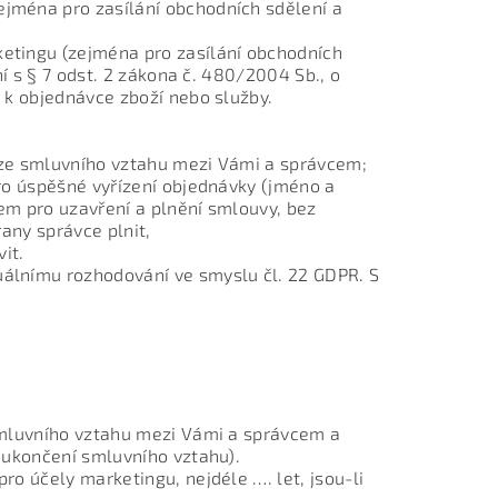
jména pro zasílání obchodních sdělení a
etingu (zejména pro zasílání obchodních
ní s § 7 odst. 2 zákona č. 480/2004 Sb., o
 k objednávce zboží nebo služby.
h ze smluvního vztahu mezi Vámi a správcem;
ro úspěšné vyřízení objednávky (jméno a
em pro uzavření a plnění smlouvy, bez
rany správce plnit,
it.
uálnímu rozhodování ve smyslu čl. 22 GDPR. S
smluvního vztahu mezi Vámi a správcem a
 ukončení smluvního vztahu).
o účely marketingu, nejdéle …. let, jsou-li