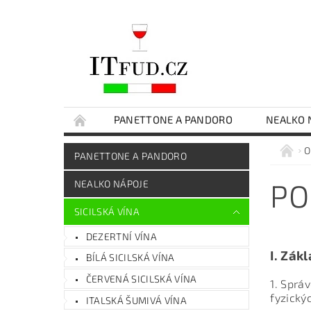
PANETTONE A PANDORO
NEALKO 
ČOKOLÁDY
EXTRA PANENSKÝ OLIVOVÝ O
O
PANETTONE A PANDORO
SICILSKÉ DELIKATESY
DÁRKOVÉ BALENÍ
PO
NEALKO NÁPOJE
SICILSKÁ VÍNA
DEZERTNÍ VÍNA
I.
Zákl
BÍLÁ SICILSKÁ VÍNA
ČERVENÁ SICILSKÁ VÍNA
1. Sprá
fyzický
ITALSKÁ ŠUMIVÁ VÍNA