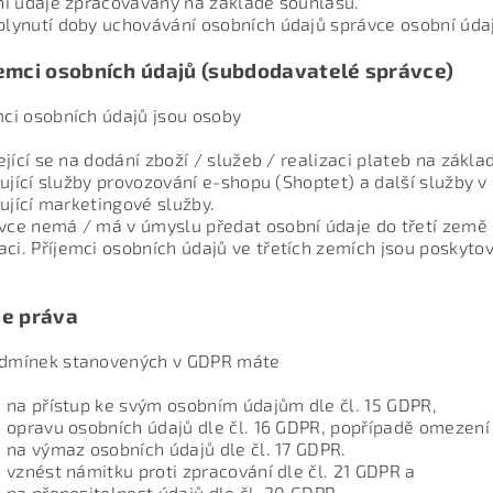
í údaje zpracovávány na základě souhlasu.
uplynutí doby uchovávání osobních údajů správce osobní úda
jemci osobních údajů (subdodavatelé správce)
emci osobních údajů jsou osoby
ející se na dodání zboží / služeb / realizaci plateb na zákl
ťující služby provozování e-shopu (Shoptet) a další služby 
ťující marketingové služby.
ávce nemá / má v úmyslu předat osobní údaje do třetí zem
aci. Příjemci osobních údajů ve třetích zemích jsou poskyt
e práva
odmínek stanovených v GDPR máte
 na přístup ke svým osobním údajům dle čl. 15 GDPR,
 opravu osobních údajů dle čl. 16 GDPR, popřípadě omezení 
 na výmaz osobních údajů dle čl. 17 GDPR.
 vznést námitku proti zpracování dle čl. 21 GDPR a
 na přenositelnost údajů dle čl. 20 GDPR.