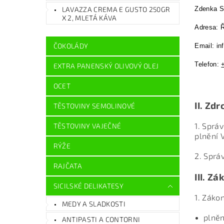
LAVAZZA CREMA E GUSTO 250GR
Zdenka 
X 2, MLETÁ KÁVA
Adresa: Ř
ČOKOLÁDY
Email: in
Telefon:
EXTRA PANENSKÝ OLIVOVÝ OLEJ
OCET
II.
Zdr
TĚSTOVINY SEMOLINOVÉ
1. Sprá
TĚSTOVINY VAJEČNÉ
plnění 
RÝŽE
2. Sprá
RAJČATA
III.
Zák
SICILSKÉ DELIKATESY
1. Záko
MEDY A SLADKOSTI
plněn
ANTIPASTI A CONTORNI