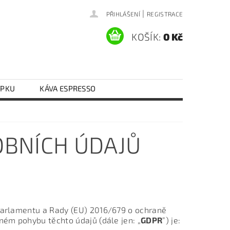
|
PŘIHLÁŠENÍ
REGISTRACE
KOŠÍK:
0 Kč
EPKU
KÁVA ESPRESSO
Y VAJEČNÉ
RÝŽE
RAJČATA
KONTAKTY
DOPRAVA A PLATBA
BNÍCH ÚDAJŮ
 parlamentu a Rady (EU) 2016/679 o ochraně
ném pohybu těchto údajů (dále jen: „
GDPR
”) je: