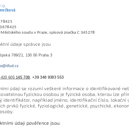
r.o.
Smrčková
78425
0678425
 Městského soudu v Praze, spisová značka C 345278
aktní údaje správce jsou
ipská 789/21, 130 00 Praha 3
fo@itfud.cz
+420 605
145 708
, +39 348 9383 553
ními údaji se rozumí veškeré informace o identifikované neb
ikovatelnou fyzickou osobou je fyzická osoba, kterou lze př
ý identifikátor, například jméno, identifikační číslo, lokační
ích prvků fyzické, fyziologické, genetické, psychické, ekono
 osoby.
ktními údaji pověřence jsou: