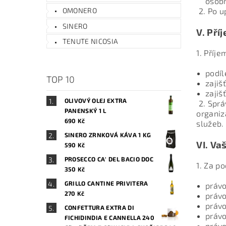
osobn
2. Po 
OMONERO
SINERO
V.
Pří
TENUTE NICOSIA
1. Příj
podíl
TOP 10
zajiš
zajiš
OLIVOVÝ OLEJ EXTRA
2. Spr
PANENSKÝ 1 L
organiz
690 Kč
služeb.
SINERO ZRNKOVÁ KÁVA 1 KG
VI.
Vaš
590 Kč
PROSECCO CA' DEL BACIO DOC
1. Za p
350 Kč
GRILLO CANTINE PRIVITERA
právo
270 Kč
právo
právo
CONFETTURA EXTRA DI
právo
FICHIDINDIA E CANNELLA 240
právo