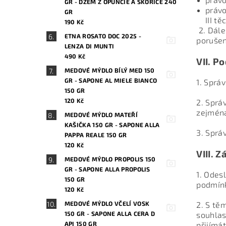
GR - DŽEM Z OPUNCIE A SKOŘICE 240
právo
GR
III t
190 Kč
2. Dále
ETNA ROSATO DOC 2025 -
porušen
LENZA DI MUNTI
490 Kč
VII.
Po
MEDOVÉ MÝDLO BÍLÝ MED 150
GR - SAPONE AL MIELE BIANCO
1. Sprá
150 GR
120 Kč
2. Sprá
zejmén
MEDOVÉ MÝDLO MATEŘÍ
KAŠIČKA 150 GR - SAPONE ALLA
3. Sprá
PAPPA REALE 150 GR
120 Kč
VIII.
Zá
MEDOVÉ MÝDLO PROPOLIS 150
GR - SAPONE ALLA PROPOLIS
1. Odes
150 GR
podmínk
120 Kč
2. S tě
MEDOVÉ MÝDLO VČELÍ VOSK
souhlas
150 GR - SAPONE ALLA CERA D
přijímát
API 150 GR