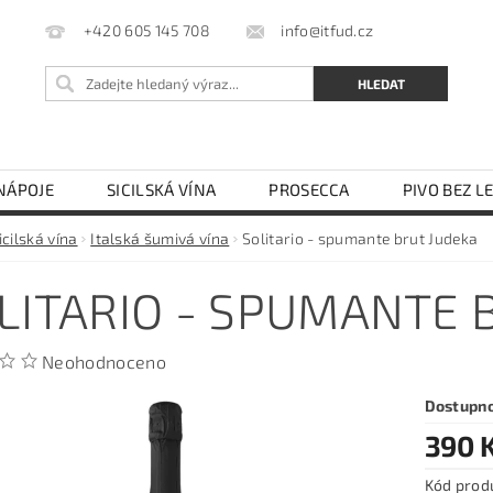
info@itfud.cz
+420 605 145 708
NÁPOJE
SICILSKÁ VÍNA
PROSECCA
PIVO BEZ L
LEJ
OCET
TĚSTOVINY SEMOLINOVÉ
TĚSTOVIN
icilská vína
Italská šumivá vína
Solitario - spumante brut Judeka
KÁVOVARY NA ESE PODY
OBCHODNÍ PODMÍNKY
LITARIO - SPUMANTE 
Neohodnoceno
Dostupn
390 
Kód prod