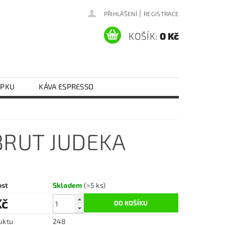
|
PŘIHLÁŠENÍ
REGISTRACE
KOŠÍK:
0 Kč
EPKU
KÁVA ESPRESSO
Y VAJEČNÉ
RÝŽE
RAJČATA
KONTAKTY
DOPRAVA A PLATBA
BRUT JUDEKA
ost
Skladem
(>5 ks)
Kč
uktu
248