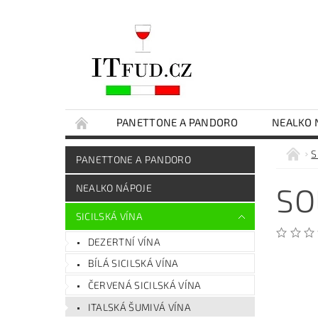
PANETTONE A PANDORO
NEALKO 
ČOKOLÁDY
EXTRA PANENSKÝ OLIVOVÝ O
S
PANETTONE A PANDORO
SICILSKÉ DELIKATESY
DÁRKOVÉ BALENÍ
SO
NEALKO NÁPOJE
SICILSKÁ VÍNA
DEZERTNÍ VÍNA
BÍLÁ SICILSKÁ VÍNA
ČERVENÁ SICILSKÁ VÍNA
ITALSKÁ ŠUMIVÁ VÍNA