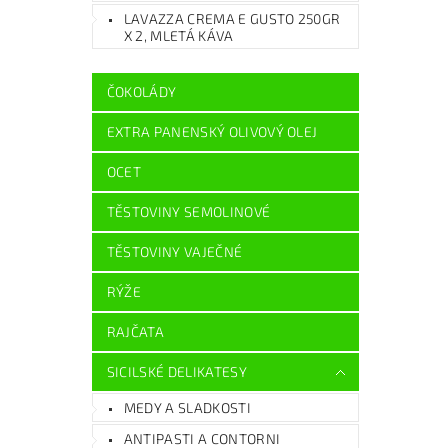
LAVAZZA CREMA E GUSTO 250GR
X 2, MLETÁ KÁVA
ČOKOLÁDY
EXTRA PANENSKÝ OLIVOVÝ OLEJ
OCET
TĚSTOVINY SEMOLINOVÉ
TĚSTOVINY VAJEČNÉ
RÝŽE
RAJČATA
SICILSKÉ DELIKATESY
MEDY A SLADKOSTI
ANTIPASTI A CONTORNI