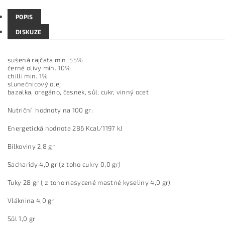
POPIS
DISKUZE
sušená rajčata min. 55%
černé olivy min. 10%
chilli min. 1%
slunečnicový olej
bazalka, oregáno, česnek, sůl, cukr, vinný ocet
Nutriční hodnoty na 100 gr:
Energetická hodnota 286 Kcal/1197 kJ
Bílkoviny 2,8 gr
Sacharidy 4,0 gr (z toho cukry 0,0 gr)
Tuky 28 gr ( z toho nasycené mastné kyseliny 4,0 gr)
Vláknina 4,0 gr
Sůl 1,0 gr