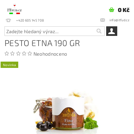
0 Kč
info@itfud.cz
+420 605 145 708
PESTO ETNA 190 GR
Neohodnoceno
Novinka