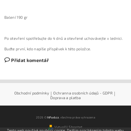
Balení 190 gr
Po otevření spotřebujte do 4 dnů a otevřené uchovávejte v lednici.
Buďte první, kdo napíše příspěvek k této položce.
Přidat komentář
Obchodní podmínky
|
Ochranna osobních údajů - GDPR
|
Doprava a platba
2026 ©
ItFud.cz
, všechna práva vyhrazena
Vytvořil Shoptet
Tento web používá soubory cookie. Dalším procházením tohoto webu