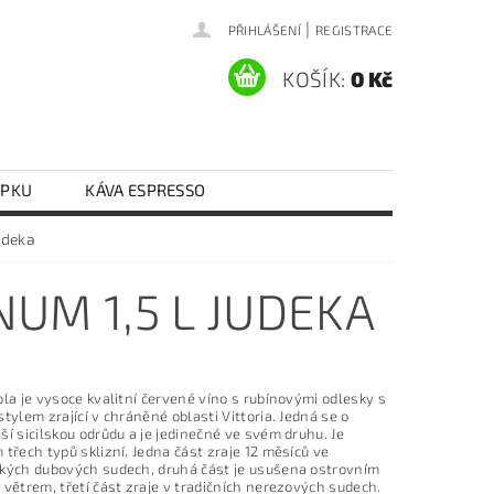
|
PŘIHLÁŠENÍ
REGISTRACE
KOŠÍK:
0 Kč
EPKU
KÁVA ESPRESSO
Y VAJEČNÉ
RÝŽE
RAJČATA
udeka
KONTAKTY
DOPRAVA A PLATBA
UM 1,5 L JUDEKA
la je vysoce kvalitní červené víno s rubínovými odlesky s
tylem zrající v chráněné oblasti Vittoria. Jedná se o
í sicilskou odrůdu a je jedinečné ve svém druhu. Je
třech typů sklizní. Jedna část zraje 12 měsíců ve
kých dubových sudech, druhá část je usušena ostrovním
větrem, třetí část zraje v tradičních nerezových sudech.