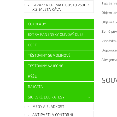
Typ: červ
LAVAZZA CREMA E GUSTO 250GR
X 2, MLETÁ KÁVA
Objem láh
Objem al
ČOKOLÁDY
Země půvo
EXTRA PANENSKÝ OLIVOVÝ OLEJ
Vinařská 
OCET
Doporučen
TĚSTOVINY SEMOLINOVÉ
Alergeny:
TĚSTOVINY VAJEČNÉ
RÝŽE
SOUV
RAJČATA
SICILSKÉ DELIKATESY
MEDY A SLADKOSTI
ANTIPASTI A CONTORNI