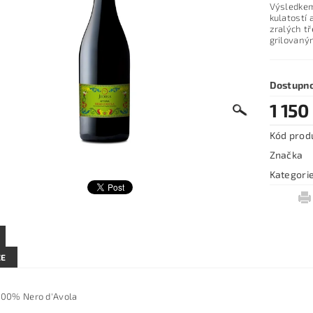
Výsledkem 
kulatostí 
zralých tř
grilovaný
Dostupn
1 150
Kód prod
Značka
Kategori
ZE
100% Nero d'Avola