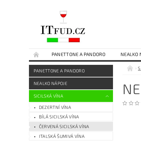
PANETTONE A PANDORO
NEALKO 
ČOKOLÁDY
EXTRA PANENSKÝ OLIVOVÝ O
S
PANETTONE A PANDORO
SICILSKÉ DELIKATESY
DÁRKOVÉ BALENÍ
NE
NEALKO NÁPOJE
SICILSKÁ VÍNA
DEZERTNÍ VÍNA
BÍLÁ SICILSKÁ VÍNA
ČERVENÁ SICILSKÁ VÍNA
ITALSKÁ ŠUMIVÁ VÍNA