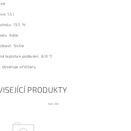
ené
ve: 1,5 l
koholu: 13,5 %
du: Itálie
oblast: Sicílie
á teplota k podávání: 6/8 °C
 obsahuje siřičitany
ISEJÍCÍ PRODUKTY
Kód:
263