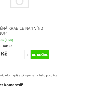
ĚNÁ KRABICE NA 1 VÍNO
NUM
dem
(1 ks)
a:
Judeka
 Kč
ní, kdo napíše příspěvek k této položce.
at komentář