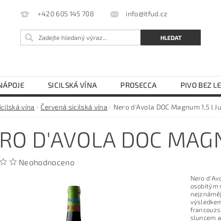
info@itfud.cz
+420 605 145 708
NÁPOJE
SICILSKÁ VÍNA
PROSECCA
PIVO BEZ L
LEJ
OCET
TĚSTOVINY SEMOLINOVÉ
TĚSTOVIN
icilská vína
Červená sicilská vína
Nero d'Avola DOC Magnum 1,5 l J
KÁVOVARY NA ESE PODY
OBCHODNÍ PODMÍNKY
RO D'AVOLA DOC MAGN
Neohodnoceno
Nero d'Avo
osobitým s
nejznámějš
výsledkem 
francouzs
sluncem a 