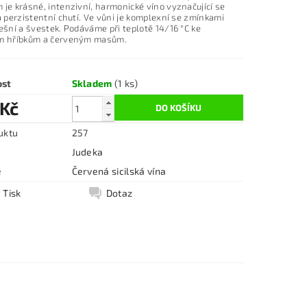
je krásné, intenzivní, harmonické víno vyznačující se
a perzistentní chutí. Ve vůni je komplexní se zmínkami
ešní a švestek. Podáváme při teplotě 14/16 °C ke
m hříbkům a červeným masům.
ost
Skladem
(1 ks)
 Kč
uktu
257
Judeka
e
Červená sicilská vína
Tisk
Dotaz