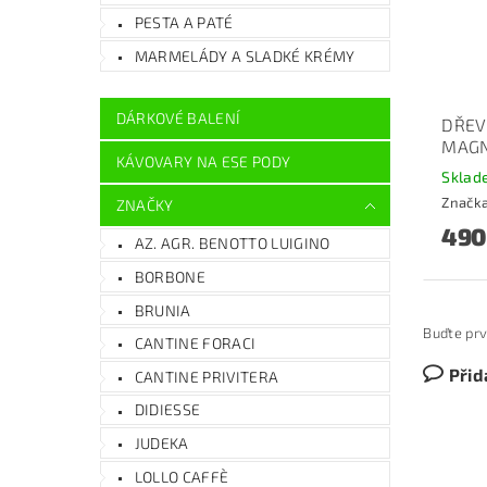
PESTA A PATÉ
MARMELÁDY A SLADKÉ KRÉMY
DÁRKOVÉ BALENÍ
DŘEV
MAG
KÁVOVARY NA ESE PODY
Skla
Značk
ZNAČKY
490
AZ. AGR. BENOTTO LUIGINO
BORBONE
BRUNIA
Buďte prv
CANTINE FORACI
Přid
CANTINE PRIVITERA
DIDIESSE
JUDEKA
LOLLO CAFFÈ