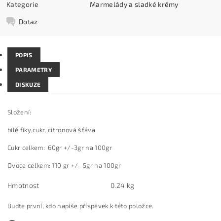
Kategorie
Marmelády a sladké krémy
Dotaz
POPIS
PARAMETRY
DISKUZE
Složení:
bílé fíky,cukr, citronová šťáva
Cukr celkem: 60gr +/-3gr na 100gr
Ovoce celkem: 110 gr +/- 5gr na 100gr
Hmotnost
0.24 kg
Buďte první, kdo napíše příspěvek k této položce.