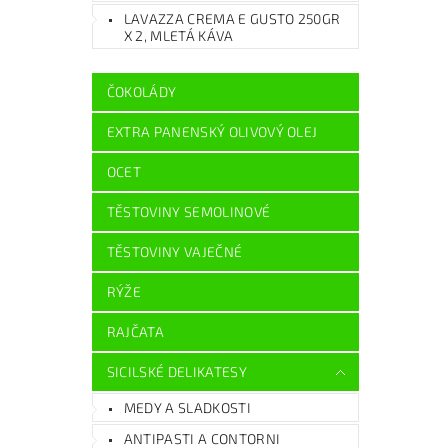
LAVAZZA CREMA E GUSTO 250GR
X 2, MLETÁ KÁVA
ČOKOLÁDY
EXTRA PANENSKÝ OLIVOVÝ OLEJ
OCET
TĚSTOVINY SEMOLINOVÉ
TĚSTOVINY VAJEČNÉ
RÝŽE
RAJČATA
SICILSKÉ DELIKATESY
MEDY A SLADKOSTI
ANTIPASTI A CONTORNI