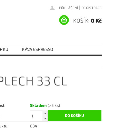
|
PŘIHLÁŠENÍ
REGISTRACE
KOŠÍK:
0 Kč
EPKU
KÁVA ESPRESSO
Y VAJEČNÉ
RÝŽE
RAJČATA
KONTAKTY
DOPRAVA A PLATBA
LECH 33 CL
ost
Skladem
(>5 ks)
č
uktu
834