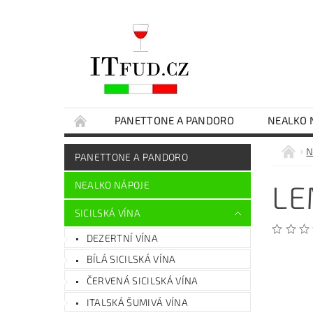
PANETTONE A PANDORO
NEALKO 
ČOKOLÁDY
EXTRA PANENSKÝ OLIVOVÝ O
N
PANETTONE A PANDORO
SICILSKÉ DELIKATESY
DÁRKOVÉ BALENÍ
LE
NEALKO NÁPOJE
SICILSKÁ VÍNA
DEZERTNÍ VÍNA
BÍLÁ SICILSKÁ VÍNA
ČERVENÁ SICILSKÁ VÍNA
ITALSKÁ ŠUMIVÁ VÍNA