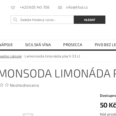
info@itfud.cz
+420 605 145 708
NÁPOJE
SICILSKÁ VÍNA
PROSECCA
PIVO BEZ L
LEJ
OCET
TĚSTOVINY SEMOLINOVÉ
TĚSTOVIN
ealko nápoje
Lemonsoda limonáda plech 33 cl
KÁVOVARY NA ESE PODY
OBCHODNÍ PODMÍNKY
MONSODA LIMONÁDA P
Neohodnoceno
Dostupn
50 K
Kód prod