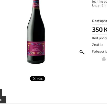
lesního o
k uzeným 
Dostupn
350 
Kód prod
Značka
Kategori
ZE