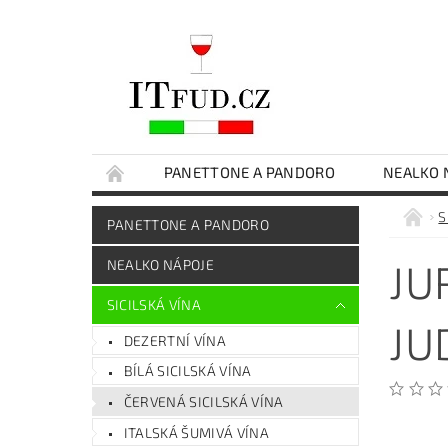
PANETTONE A PANDORO
NEALKO 
ČOKOLÁDY
EXTRA PANENSKÝ OLIVOVÝ O
S
PANETTONE A PANDORO
SICILSKÉ DELIKATESY
DÁRKOVÉ BALENÍ
JU
NEALKO NÁPOJE
SICILSKÁ VÍNA
JU
DEZERTNÍ VÍNA
BÍLÁ SICILSKÁ VÍNA
ČERVENÁ SICILSKÁ VÍNA
ITALSKÁ ŠUMIVÁ VÍNA