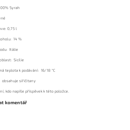
100% Syrah
ené
ve: 0,75 l
koholu: 14 %
du: Itálie
oblast: Sicílie
á teplota k podávání: 16/18 °C
 obsahuje siřičitany
ní, kdo napíše příspěvek k této položce.
at komentář