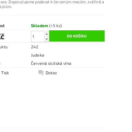
voce. Doporučujeme podávat k červeným masům, zvěřině a
sýrům.
ost
Skladem
(>5 ks)
Kč
uktu
242
Judeka
e
Červená sicilská vína
Tisk
Dotaz