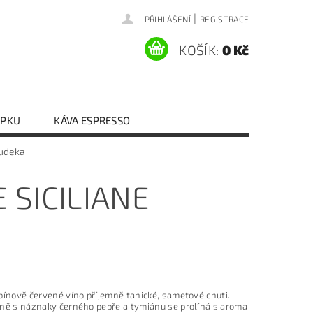
|
PŘIHLÁŠENÍ
REGISTRACE
KOŠÍK:
0 Kč
EPKU
KÁVA ESPRESSO
Y VAJEČNÉ
RÝŽE
RAJČATA
Judeka
KONTAKTY
DOPRAVA A PLATBA
 SICILIANE
bínově červené víno příjemně tanické, sametové chuti.
ně s náznaky černého pepře a tymiánu se prolíná s aroma