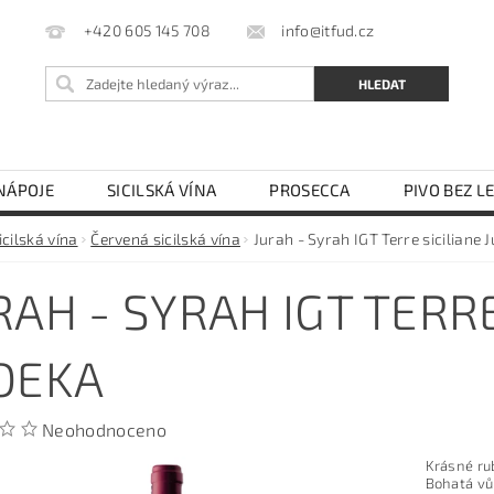
info@itfud.cz
+420 605 145 708
NÁPOJE
SICILSKÁ VÍNA
PROSECCA
PIVO BEZ L
LEJ
OCET
TĚSTOVINY SEMOLINOVÉ
TĚSTOVIN
icilská vína
Červená sicilská vína
Jurah - Syrah IGT Terre siciliane 
KÁVOVARY NA ESE PODY
OBCHODNÍ PODMÍNKY
RAH - SYRAH IGT TERRE
DEKA
Neohodnoceno
Krásné ru
Bohatá vů