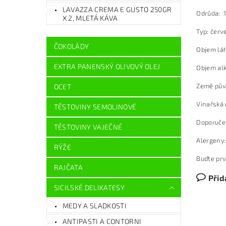
LAVAZZA CREMA E GUSTO 250GR
Odrůda: 
X 2, MLETÁ KÁVA
Typ: červ
ČOKOLÁDY
Objem láh
EXTRA PANENSKÝ OLIVOVÝ OLEJ
Objem al
Země půvo
OCET
Vinařská 
TĚSTOVINY SEMOLINOVÉ
Doporučen
TĚSTOVINY VAJEČNÉ
Alergeny:
RÝŽE
Buďte prv
RAJČATA
Přid
SICILSKÉ DELIKATESY
MEDY A SLADKOSTI
ANTIPASTI A CONTORNI