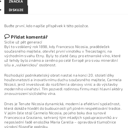
ZNAČKA
DISKUZE
Buďte první, kdo napíše příspěvek k této položce.
Přidat komentář
Sicílie už pět generací
Byl to vzdálený rok 1898, kdy Francesco Nicosia, pradědeček
současného majitele, otevřel první vinotéku v Trecastagni, na
východním svahu Etny. Byly to zlaté časy pro etnanské víno, které
už tehdy bylo známo a ceněno po celé Evropě pro svou minerální
sílu a „vulkanickou“ osobnost.
Rozhodující podnikatelský obrat nastal na konci 20. století díky
houževnatosti a inovativnímu duchu současného majitele, Carmela
Nicosii, jenž investoval do rozšíření a obnovy vinic a do výstavby
moderního vinařství. Tím pozvedl rodinnou firmu mezi hlavní aktéry
znovuzrození sicilského vína.
Dnes je Tenute Nicosia dynamická, moderní a efektivní společnost,
která dokáže hledět do budoucnosti při plném respektování tradice.
V jejím čele stojí Carmelo Nicosia, po jeho boku dva synové
Francesco a Graziano, sehraný tým mladých spolupracovníků a v
neposlední řadě enoložka Maria Carella – opravdová tlumočnice
výrobní filozofie podniku.