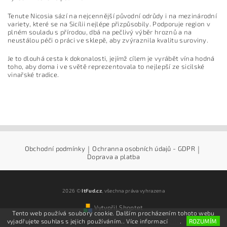
Tenute Nicosia sází na nejcennější původní odrůdy i na mezinárodní
variety, které se na Sicílii nejlépe přizpůsobily. Podporuje region v
plném souladu s přírodou, dbá na pečlivý výběr hroznů a na
neustálou péči o práci ve sklepě, aby zvýraznila kvalitu suroviny.
Je to dlouhá cesta k dokonalosti, jejímž cílem je vyrábět vína hodná
toho, aby doma i ve světě reprezentovala to nejlepší ze sicilské
vinařské tradice.
Obchodní podmínky
|
Ochranna osobních údajů - GDPR
|
Doprava a platba
2026 ©
ItFud.cz
, všechna práva vyhrazena
Vytvořil Shoptet
Tento web používá soubory cookie. Dalším procházením tohoto webu
vyjadřujete souhlas s jejich používáním.. Více informací
zde
.
ROZUMÍM