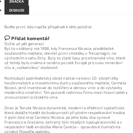
ZNAČKA
DISKUZE
Buďte první, kdo napíše příspěvek k této položce.
Přidat komentář
Sicílie už pět generací
Byl to vzdálený rok 1898, kdy Francesco Nicosia, pradědeček
současného majitele, otevřel první vinotéku v Trecastagni, na
východním svahu Etny. Byly to zlaté časy pro etnanské víno, které
už tehdy bylo známo a ceněno po celé Evropě pro svou minerální
sílu a „vulkanickou“ osobnost.
Rozhodující podnikatelský obrat nastal na konci 20. století díky
houževnatosti a inovativnímu duchu současného majitele, Carmela
Nicosii, jenž investoval do rozšíření a obnovy vinic a do výstavby
moderního vinařství. Tím pozvedl rodinnou firmu mezi hlavní aktéry
znovuzrození sicilského vína.
Dnes je Tenute Nicosia dynamická, moderní a efektivní společnost,
která dokáže hledět do budoucnosti při plném respektování tradice.
V jejím čele stojí Carmelo Nicosia, po jeho boku dva synové
Francesco a Graziano, sehraný tým mladých spolupracovníků a v
neposlední řadě enoložka Maria Carella – opravdová tlumočnice
výrobní filozofie podniku.