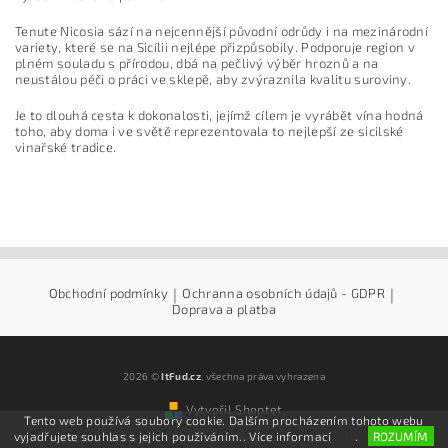
Tenute Nicosia sází na nejcennější původní odrůdy i na mezinárodní
variety, které se na Sicílii nejlépe přizpůsobily. Podporuje region v
plném souladu s přírodou, dbá na pečlivý výběr hroznů a na
neustálou péči o práci ve sklepě, aby zvýraznila kvalitu suroviny.
Je to dlouhá cesta k dokonalosti, jejímž cílem je vyrábět vína hodná
toho, aby doma i ve světě reprezentovala to nejlepší ze sicilské
vinařské tradice.
Obchodní podmínky
|
Ochranna osobních údajů - GDPR
|
Doprava a platba
2026 ©
ItFud.cz
, všechna práva vyhrazena
Vytvořil Shoptet
Tento web používá soubory cookie. Dalším procházením tohoto webu
vyjadřujete souhlas s jejich používáním.. Více informací
zde
.
ROZUMÍM