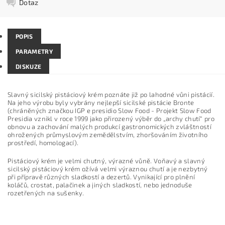
Dotaz
POPIS
PARAMETRY
DISKUZE
Slavný sicilský pistáciový krém poznáte již po lahodné vůni pistácií.
Na jeho výrobu byly vybrány nejlepší sicilské pistácie Bronte
(chráněných značkou IGP e presidio Slow Food - Projekt Slow Food
Presidia vznikl v roce 1999 jako přirozený výběr do „archy chutí“ pro
obnovu a zachování malých produkcí gastronomických zvláštností
ohrožených průmyslovým zemědělstvím, zhoršováním životního
prostředí, homologací).
Pistáciový krém je velmi chutný, výrazné vůně. Voňavý a slavný
sicilský pistáciový krém ožívá velmi výraznou chutí a je nezbytný
při přípravě různých sladkostí a dezertů. Vynikající pro plnění
koláčů, crostat, palačinek a jiných sladkostí, nebo jednoduše
rozetřených na sušenky.