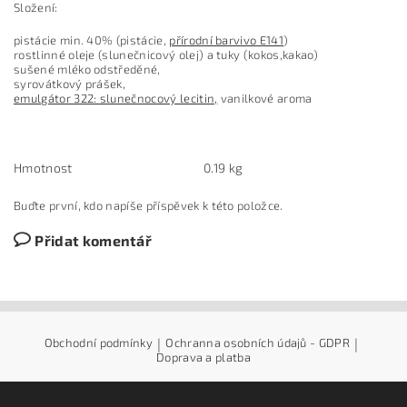
Složení:
pistácie min. 40% (pistácie,
přírodní barvivo E141
)
rostlinné oleje (slunečnicový olej) a tuky (kokos,kakao)
sušené mléko odstředěné,
syrovátkový prášek,
emulgátor 322: slunečnocový lecitin,
vanilkové aroma
Hmotnost
0.19 kg
Buďte první, kdo napíše příspěvek k této položce.
Přidat komentář
Obchodní podmínky
|
Ochranna osobních údajů - GDPR
|
Doprava a platba