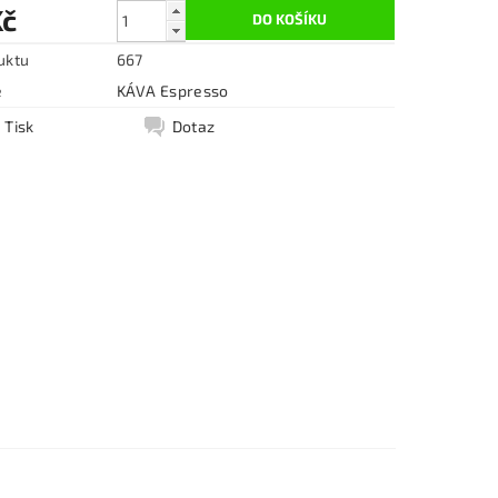
Kč
uktu
667
e
KÁVA Espresso
Tisk
Dotaz