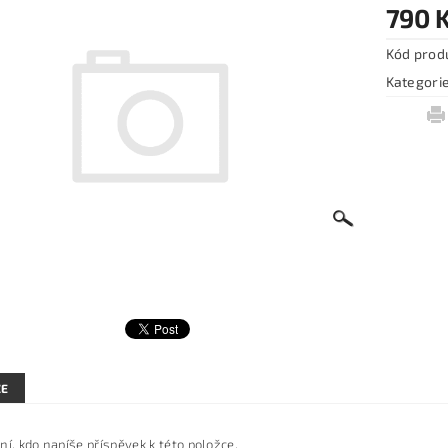
790 
Kód prod
Kategori
ZE
ní, kdo napíše příspěvek k této položce.