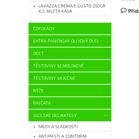
LAVAZZA CREMA E GUSTO 250GR
Přid
X 2, MLETÁ KÁVA
ČOKOLÁDY
EXTRA PANENSKÝ OLIVOVÝ OLEJ
OCET
TĚSTOVINY SEMOLINOVÉ
TĚSTOVINY VAJEČNÉ
RÝŽE
RAJČATA
SICILSKÉ DELIKATESY
MEDY A SLADKOSTI
ANTIPASTI A CONTORNI