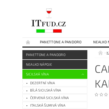
PANETTONE A PANDORO
NEALKO 
ČOKOLÁDY
EXTRA PANENSKÝ OLIVOVÝ O
K
PANETTONE A PANDORO
SICILSKÉ DELIKATESY
DÁRKOVÉ BALENÍ
CA
NEALKO NÁPOJE
SICILSKÁ VÍNA
KA
DEZERTNÍ VÍNA
BÍLÁ SICILSKÁ VÍNA
ČERVENÁ SICILSKÁ VÍNA
ITALSKÁ ŠUMIVÁ VÍNA