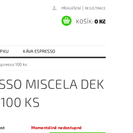
|
PŘIHLÁŠENÍ
REGISTRACE
KOŠÍK:
0 Kč
EPKU
KÁVA ESPRESSO
Y VAJEČNÉ
RÝŽE
RAJČATA
spresso 100 ks
KONTAKTY
DOPRAVA A PLATBA
SSO MISCELA DEK
100 KS
ost
Momentálně nedostupné