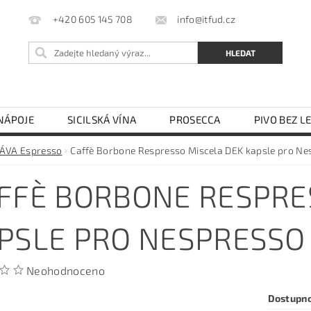
info@itfud.cz
+420 605 145 708
NÁPOJE
SICILSKÁ VÍNA
PROSECCA
PIVO BEZ L
LEJ
OCET
TĚSTOVINY SEMOLINOVÉ
TĚSTOVIN
ÁVA Espresso
Caffè Borbone Respresso Miscela DEK kapsle pro Ne
KÁVOVARY NA ESE PODY
OBCHODNÍ PODMÍNKY
FFÈ BORBONE RESPRE
PSLE PRO NESPRESSO 
Neohodnoceno
Dostupn